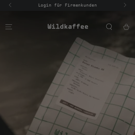
ZUM INHALT
b 85€ |
Login für Firmenkunden
SPRINGEN
Warenko