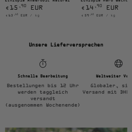
Ethiopia Anaerobic Natural
Ethiopia Haro Wachu
Regulärer
Regulärer
15
EUR
14
EUR
,90
,90
€
€
Preis
Preis
Stückpreis
pro
Stückpreis
pro
,60
,60
63
EUR
/
kg
59
EUR
/
kg
€
€
Unsere Lieferversprechen
Schnelle Bearbeitung
Weltweiter Ver
Bestellungen bis 12 Uhr
Globaler, sic
werden taggleich
Versand mit DHL
versandt
(ausgenommen Wochenende)